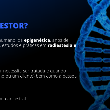
ESTOR?
 humano, da
epigenética
, anos de
s, estudos e práticas em
radiestesia e
or necessita ser tratada e quando
smo ou um cliente) bem como a pessoa
m o ancestral.