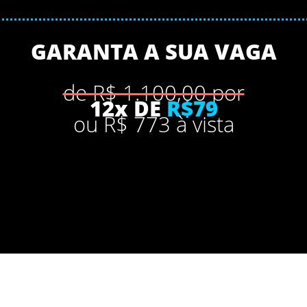
GARANTA A SUA VAGA
de R$ 1.100,00 por
12x DE
R$79
ou R$ 773 à vista