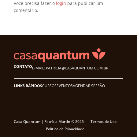
Você precisa fazer o
login
para publicar um
comentário.
CONTATO
E-MAIL: PATRICIA@CASAQUANTUM.COM.BR
LINKS RÁPIDOS
CURSOS
EVENTOS
AGENDAR SESSÃO
Casa Quantum | Patrícia Martin © 2025
Termos de Uso
Política de Privacidade