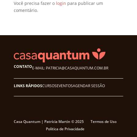
Você precisa fazer o
login
para publicar um
comentário.
CONTATO
E-MAIL: PATRICIA@CASAQUANTUM.COM.BR
LINKS RÁPIDOS
CURSOS
EVENTOS
AGENDAR SESSÃO
Casa Quantum | Patrícia Martin © 2025
Termos de Uso
Política de Privacidade