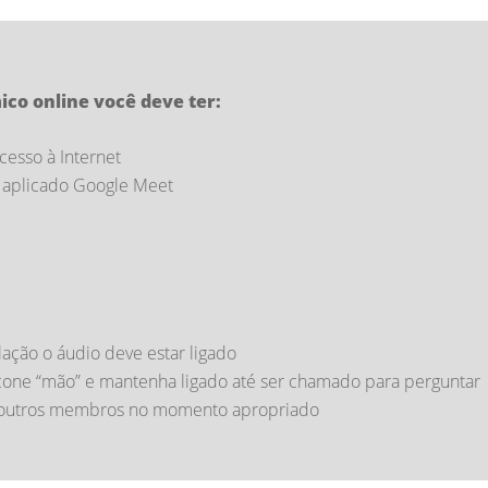
ico online você deve ter:
esso à Internet
o aplicado Google Meet
lação o áudio deve estar ligado
ícone “mão” e mantenha ligado até ser chamado para perguntar
om outros membros no momento apropriado