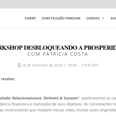
SOBRE
CONSTELAÇÃO FAMILIAR
CURSOS
AG
KSHOP DESBLOQUEANDO A PROSPERI
COM PATRÍCIA COSTA
🗓️ 18 de setembro de 2024 | 19h30 – 21h30 BRT
 receber.
edade: Relacionamenos, Dinheiro & Sucesso”
exploraremos as con
ância financeira e realização de seus objetivos. As Constelações 
ias inconscientes que moldam nossas vidas, muitas vezes originad