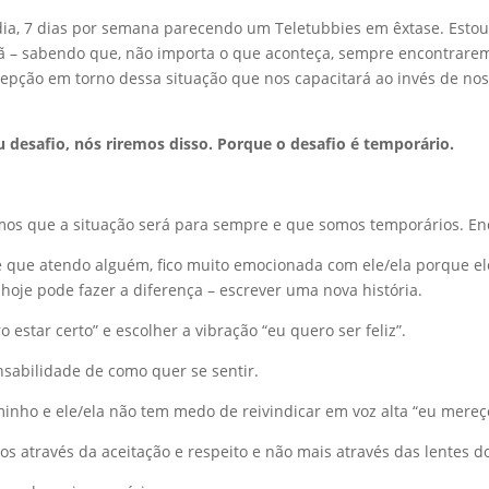
 dia, 7 dias por semana parecendo um Teletubbies em êxtase.
Estou
hã – sabendo que, não importa o que aconteça, sempre encontrarem
pção em torno dessa situação que nos capacitará ao invés de nos
 desafio, nós riremos disso.
Porque
o desafio
é temporário.
amos que a situação será para sempre e que somos temporários.
En
que atendo alguém, fico muito emocionada com ele/ela porque ele
hoje pode fazer a diferença – escrever uma nova história.
 estar certo” e escolher a vibração “eu quero ser feliz”.
nsabilidade de como quer se sentir.
nho e ele/ela não tem medo de reivindicar em voz alta “eu mereç
os através da aceitação e respeito e não mais através das lentes 