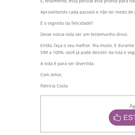
E, finalmente, essa pessoa está pronta para não
Aproveitando cada passeio e não ter medo d
É o segredo da felicidade?
Deixe nossa vida ser um testemunho disso.
Então, faça o seu melhor.
Ria muito.
E durante 
SIM a 100%, você já pode desistir da luta e seg
A vida é para ser divertida.
Com Amor,
Patrícia Costa
Ag
ES