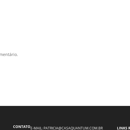
mentário.
CONTATO
E-MAIL: PATRICIA@CASAQUANTUM.COM.BR
LINKS 