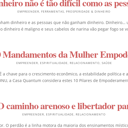
heiro não é tão difícil como as pes
EMPREENDER
,
FERRAMENTAS
,
PROSPERIDADE & DINHEIRO
nham dinheiro e as pessoas que não ganham dinheiro. Dinheiro… u
o dinheiro é maligno e seus cabelos de narina vão pegar fogo se vo
0 Mandamentos da Mulher Empod
EMPREENDER
,
ESPIRITUALIDADE
,
RELACIONAMENTO
,
SAÚDE
chave para o crescimento econômico, a estabilidade política e a 
NU, a Casa Quantum considera estes 10 Pilares de Empoderament
aminho arenoso e libertador par
EMPREENDER
,
ESPIRITUALIDADE
,
RELACIONAMENTO
r. O perdão é a linha motora da maioria dos ensinamentos místico