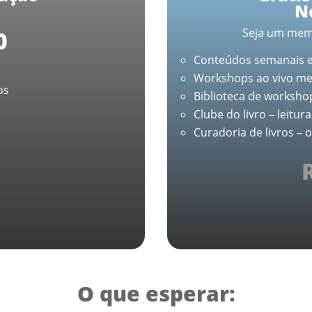
N
Seja um mem
0
Conteúdos semanais 
Workshops ao vivo me
os
Biblioteca de worksho
Clube do livro – leitu
Curadoria de livros – 
rinho
O que esperar: