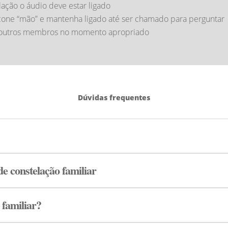
lação o áudio deve estar ligado
ícone “mão” e mantenha ligado até ser chamado para perguntar
om outros membros no momento apropriado
Dúvidas frequentes
 constelação familiar
 familiar?