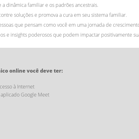
 a dinâmica familiar e os padrões ancestrais.
contre soluções e promova a cura em seu sistema familiar.
ssoas que pensam como você em uma jornada de crescimento 
s e insights poderosos que podem impactar positivamente sua
ico online você deve ter:
esso à Internet
o aplicado Google Meet