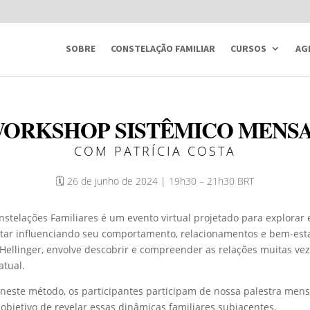
SOBRE
CONSTELAÇÃO FAMILIAR
CURSOS
AG
ORKSHOP SISTÊMICO MENS
COM PATRÍCIA COSTA
🗓️ 26 de junho de 2024 | 19h30 – 21h30 BRT
telações Familiares é um evento virtual projetado para explorar 
tar influenciando seu comportamento, relacionamentos e bem-esta
Hellinger, envolve descobrir e compreender as relações muitas v
atual.
neste método, os participantes participam de nossa palestra mens
o objetivo de revelar essas dinâmicas familiares subjacentes.