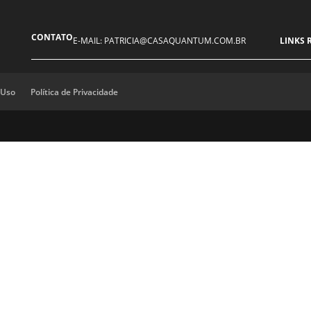
CONTATO
E-MAIL: PATRICIA@CASAQUANTUM.COM.BR
LINKS 
 Uso
Política de Privacidade